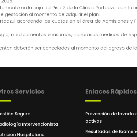
 2026.
ectamente en la caja del Piso 2 de la Clínica Portoazul con tu
de gestación al momento de adquirir el plan.
ortoazul acordando las cuotas en el área de Admisiones y 
 cirugía, medicamentos e insumos, honorarios médicos de es
esenten deberán ser cancelados al momento del egreso de l
tros Servicios
Enlaces Rápidos
estión Segura
Prevención de lavado 
activos
adiología Intervencionista
Resultados de Exámen
utrición Hospitalaria