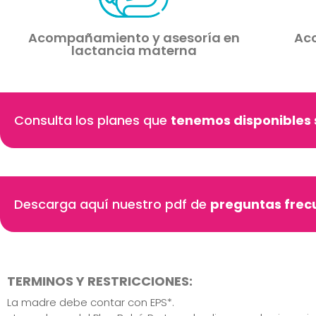
Acompañamiento y asesoría en
Ac
lactancia materna
Consulta los planes que
tenemos disponibles 
Descarga aquí nuestro pdf de
preguntas frecu
TERMINOS Y RESTRICCIONES:
La madre debe contar con EPS*.