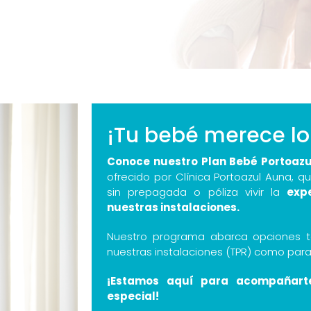
¡Tu bebé merece lo
Conoce nuestro Plan Bebé Portoazu
ofrecido por Clínica Portoazul Auna, 
sin prepagada o póliza vivir la
exp
nuestras instalaciones.
Nuestro programa abarca opciones t
nuestras instalaciones (TPR) como par
¡Estamos aquí para acompañart
especial!