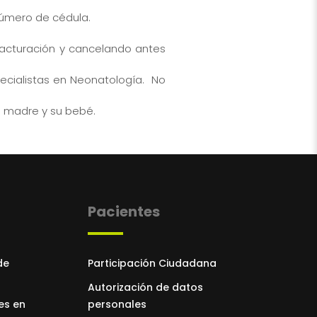
 número de cédula.
Facturación y cancelando antes
pecialistas en Neonatología. No
a madre y su bebé.
Pacientes
de
Participación Ciudadana
Autorización de datos
es en
personales