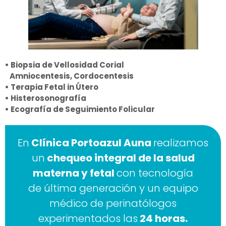
• Biopsia de Vellosidad Corial
Amniocentesis, Cordocentesis
• Terapia Fetal in Útero
• Histerosonografía
• Ecografía de Seguimiento Folicular
En
Clínica Portoazul Auna
realizamos
un
chequeo integral de la salud
materna y fetal
con tecnología
de última generación y un equipo
médico de perinatólogos
experimentados las
24 horas.