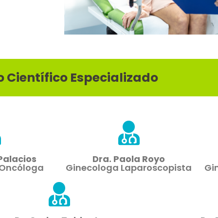
 Científico Especializado
 Palacios
Dra. Paola Royo
 Oncóloga
Ginecologa Laparoscopista
Gi