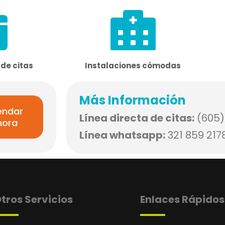
de citas
Instalaciones cómodas
Más Información
endar
Línea directa de citas:
(605)
hora
Línea whatsapp:
321 859 217
tros Servicios
Enlaces Rápidos