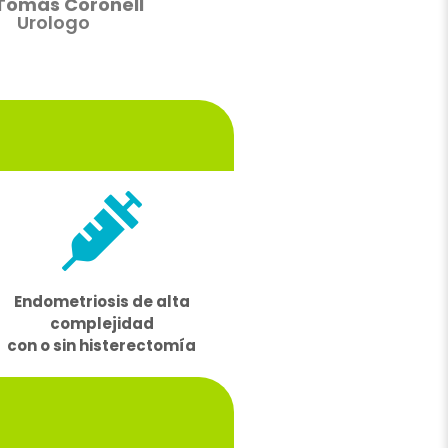
 Tomás Coronell
Urologo
Endometriosis de alta
complejidad
con o sin histerectomía