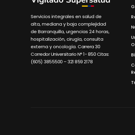
G
Servicios integrales en salud de
R
alta, mediana y baja complejidad
N
de Barranquilla, urgencias 24 horas,
U
hospitalización, cirugía, consulta
O
externa y oncología.
Carrera 30
Corredor Universitario N° 1- 850 C
itas:
B
(605) 3855500 – 321 859 2178
C
R
T