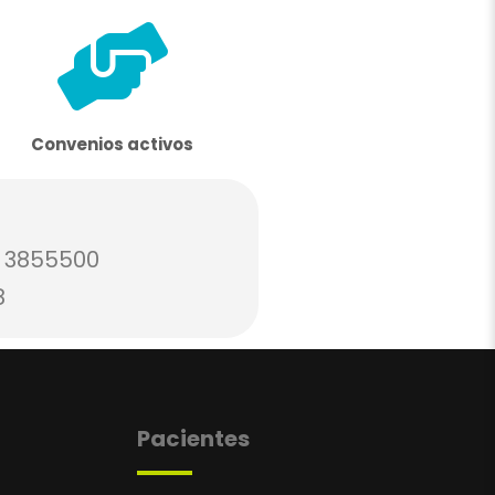
Convenios activos
 3855500
8
Pacientes