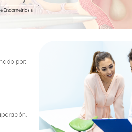
de Endometriosis
rmado por:
uperación.