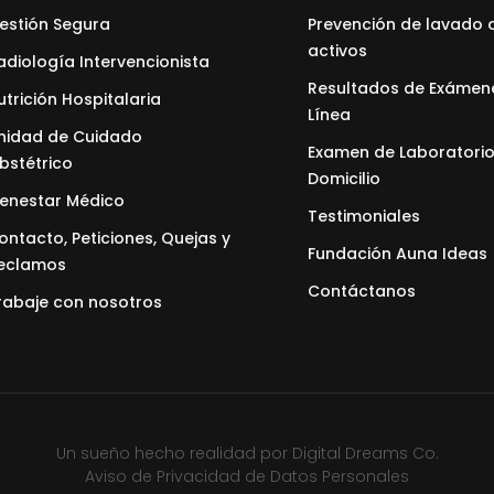
estión Segura
Prevención de lavado 
activos
adiología Intervencionista
Resultados de Exámen
utrición Hospitalaria
Línea
nidad de Cuidado
Examen de Laboratorio
bstétrico
Domicilio
ienestar Médico
Testimoniales
ontacto, Peticiones, Quejas y
Fundación Auna Ideas
eclamos
Contáctanos
rabaje con nosotros
Un sueño hecho realidad por
Digital Dreams Co.
Aviso de Privacidad de Datos Personales