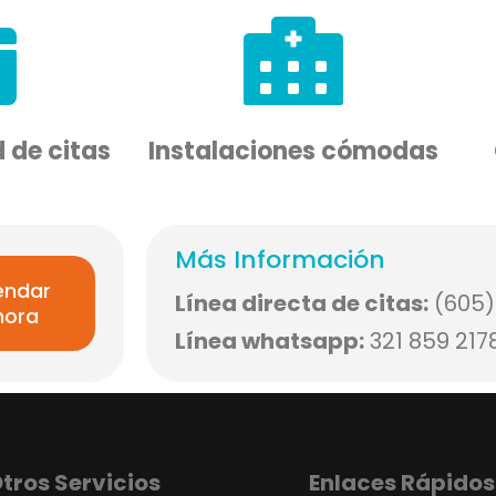
 de citas
Instalaciones cómodas
Más Información
endar
Línea directa de citas:
(605)
hora
Línea whatsapp:
321 859 217
tros Servicios
Enlaces Rápidos