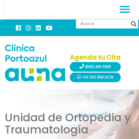
Agenda tu Cita
(605) 385 5500
+57 321 859 2178
Unidad de Ortopedia y
Traumatología