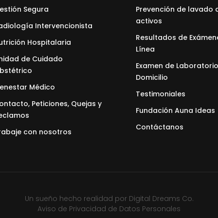
estión Segura
Prevención de lavado 
activos
adiología Intervencionista
Resultados de Exámen
utrición Hospitalaria
Línea
nidad de Cuidado
Examen de Laboratorio
bstétrico
Domicilio
ienestar Médico
Testimoniales
ontacto, Peticiones, Quejas y
Fundación Auna Ideas
eclamos
Contáctanos
rabaje con nosotros
Un sueño hecho realidad por
Digital Dreams Co.
Aviso de Privacidad de Datos Personales