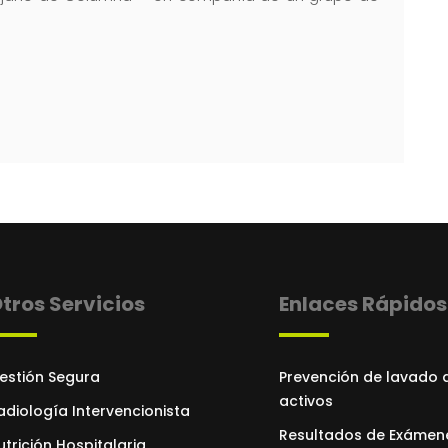
tros Servicios
Enlaces Rápidos
estión Segura
Prevención de lavado 
activos
adiología Intervencionista
Resultados de Exámen
utrición Hospitalaria