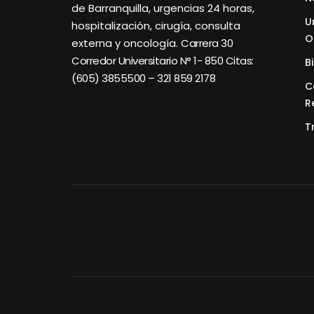
de Barranquilla, urgencias 24 horas,
U
hospitalización, cirugía, consulta
O
externa y oncología.
Carrera 30
Corredor Universitario N° 1- 850 C
itas:
B
(605) 3855500 – 321 859 2178
C
R
T