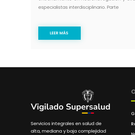
especialistas interdisciplinario. Parte
LEER MÁS
O
G
Servicios integrales en salud de
R
alta, mediana y baja complejidad
N