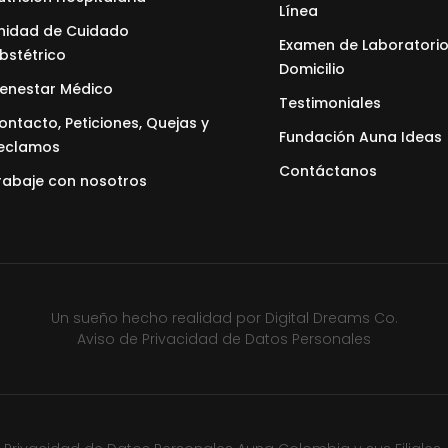
Línea
nidad de Cuidado
Examen de Laboratorio
bstétrico
Domicilio
ienestar Médico
Testimoniales
ontacto, Peticiones, Quejas y
Fundación Auna Ideas
eclamos
Contáctanos
rabaje con nosotros
Un sueño hecho realidad por
Digital Dreams Co.
Aviso de Privacidad de Datos Personales