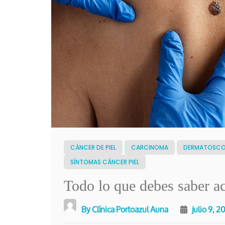
CÁNCER DE PIEL
CARCINOMA
DERMATOSCO
SÍNTOMAS CÁNCER PIEL
Todo lo que debes saber ac
By
Clínica Portoazul Auna
julio 9, 2