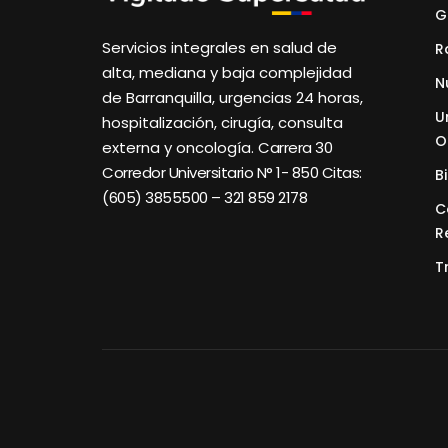
G
Servicios integrales en salud de
R
alta, mediana y baja complejidad
N
de Barranquilla, urgencias 24 horas,
U
hospitalización, cirugía, consulta
O
externa y oncología.
Carrera 30
Corredor Universitario N° 1- 850 C
itas:
B
(605) 3855500 – 321 859 2178
C
R
T