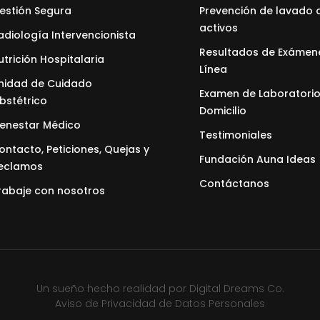
estión Segura
Prevención de lavado 
activos
adiología Intervencionista
Resultados de Exámen
utrición Hospitalaria
Línea
nidad de Cuidado
Examen de Laboratorio
bstétrico
Domicilio
ienestar Médico
Testimoniales
ontacto, Peticiones, Quejas y
Fundación Auna Ideas
eclamos
Contáctanos
rabaje con nosotros
Un sueño hecho realidad por
Digital Dreams Co.
Aviso de Privacidad de Datos Personales