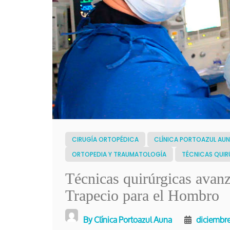
CIRUGÍA ORTOPÉDICA
CLÍNICA PORTOAZUL AU
ORTOPEDIA Y TRAUMATOLOGÍA
TÉCNICAS QUI
Técnicas quirúrgicas avanz
Trapecio para el Hombro
By
Clínica Portoazul Auna
diciembre