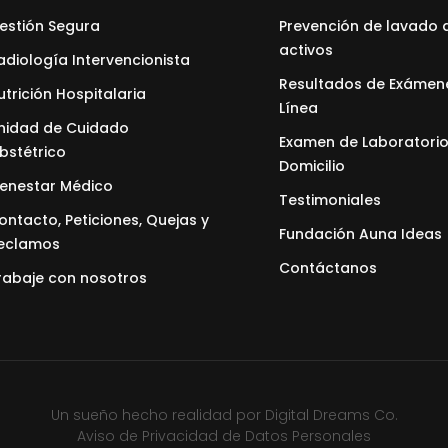
estión Segura
Prevención de lavado 
activos
adiología Intervencionista
Resultados de Exámen
utrición Hospitalaria
Línea
nidad de Cuidado
Examen de Laboratorio
bstétrico
Domicilio
ienestar Médico
Testimoniales
ontacto, Peticiones, Quejas y
Fundación Auna Ideas
eclamos
Contáctanos
rabaje con nosotros
Un sueño hecho realidad por
Digital Dreams Co.
Aviso de Privacidad de Datos Personales