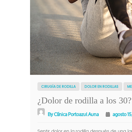
CIRUGÍA DE RODILLA
DOLOR EN RODILLAS
ME
¿Dolor de rodilla a los 30?
By
Clínica Portoazul Auna
agosto 15
Sentir dolor en la rodilla después de una la