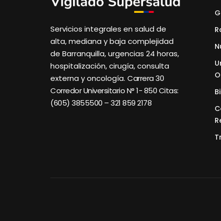
G
Servicios integrales en salud de
R
alta, mediana y baja complejidad
N
de Barranquilla, urgencias 24 horas,
U
hospitalización, cirugía, consulta
O
externa y oncología.
Carrera 30
Corredor Universitario N° 1- 850 C
itas:
B
(605) 3855500 – 321 859 2178
C
R
T