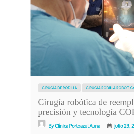
CIRUGÍA DE RODILLA
CIRUGIA RODILLA ROBOT C
Cirugía robótica de reempla
precisión y tecnología CO
By
Clínica Portoazul Auna
julio 23,