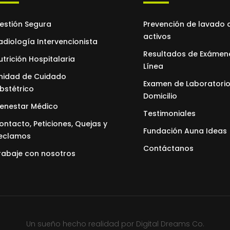
estión Segura
Prevención de lavado 
activos
adiología Intervencionista
Resultados de Exámen
utrición Hospitalaria
Línea
nidad de Cuidado
Examen de Laboratorio
bstétrico
Domicilio
ienestar Médico
Testimoniales
ontacto, Peticiones, Quejas y
Fundación Auna Ideas
eclamos
Contáctanos
rabaje con nosotros
Un sueño hecho realidad por
Digital Dreams Co.