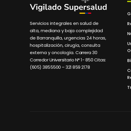
G
Servicios integrales en salud de
R
alta, mediana y baja complejidad
N
de Barranquilla, urgencias 24 horas,
U
hospitalización, cirugía, consulta
O
externa y oncología.
Carrera 30
Corredor Universitario N° 1- 850 C
itas:
B
(605) 3855500 – 321 859 2178
C
R
T