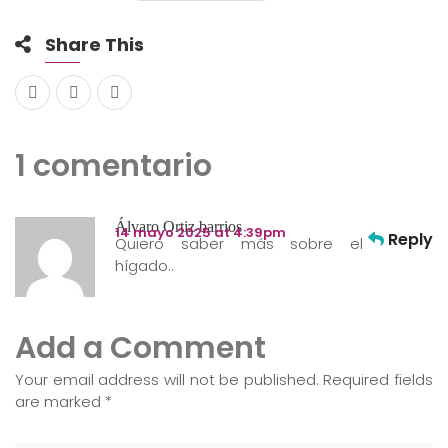
Share This
1 comentario
Álvaro Ortiz barrios
14 mayo 2025 at 4:39pm
Reply
Quiero saber más sobre el
hígado..
Add a Comment
Your email address will not be published. Required fields
are marked
*