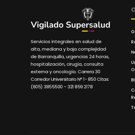
O
G
Servicios integrales en salud de
R
alta, mediana y baja complejidad
N
de Barranquilla, urgencias 24 horas,
U
hospitalización, cirugía, consulta
O
externa y oncología.
Carrera 30
Corredor Universitario N° 1- 850 C
itas:
B
(605) 3855500 – 321 859 2178
C
R
T