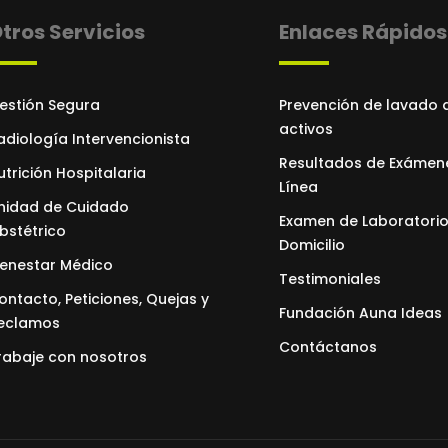
tros Servicios
Enlaces Rápidos
estión Segura
Prevención de lavado 
activos
adiología Intervencionista
Resultados de Exámen
utrición Hospitalaria
Línea
nidad de Cuidado
Examen de Laboratorio
bstétrico
Domicilio
ienestar Médico
Testimoniales
ontacto, Peticiones, Quejas y
Fundación Auna Ideas
eclamos
Contáctanos
rabaje con nosotros