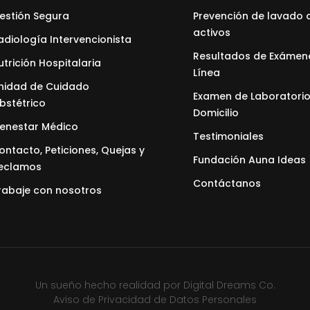
estión Segura
Prevención de lavado 
activos
adiología Intervencionista
Resultados de Exámen
utrición Hospitalaria
Línea
nidad de Cuidado
Examen de Laboratorio
bstétrico
Domicilio
ienestar Médico
Testimoniales
ontacto, Peticiones, Quejas y
Fundación Auna Ideas
eclamos
Contáctanos
rabaje con nosotros
Un sueño hecho realidad por
Digital Dreams Co.
Aviso de Privacidad de Datos Personales