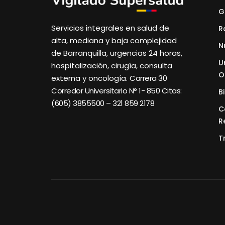
G
Servicios integrales en salud de
R
alta, mediana y baja complejidad
N
de Barranquilla, urgencias 24 horas,
U
hospitalización, cirugía, consulta
O
externa y oncología.
Carrera 30
Corredor Universitario N° 1- 850 C
itas:
B
(605) 3855500 – 321 859 2178
C
R
T