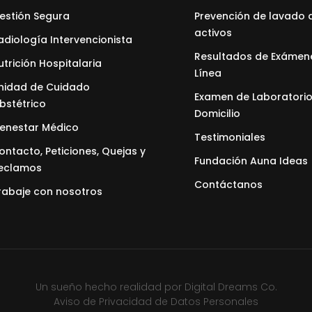
estión Segura
Prevención de lavado 
activos
adiología Intervencionista
Resultados de Exámen
utrición Hospitalaria
Línea
nidad de Cuidado
Examen de Laboratorio
bstétrico
Domicilio
ienestar Médico
Testimoniales
ontacto, Peticiones, Quejas y
Fundación Auna Ideas
eclamos
Contáctanos
rabaje con nosotros
Un sueño hecho realidad por
Digital Dreams Co.
Aviso de Privacidad de Datos Personales