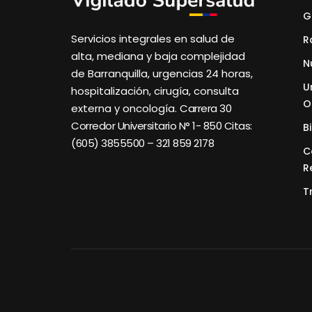
G
Servicios integrales en salud de
R
alta, mediana y baja complejidad
N
de Barranquilla, urgencias 24 horas,
U
hospitalización, cirugía, consulta
O
externa y oncología.
Carrera 30
Corredor Universitario N° 1- 850 C
itas:
B
(605) 3855500 – 321 859 2178
C
R
T